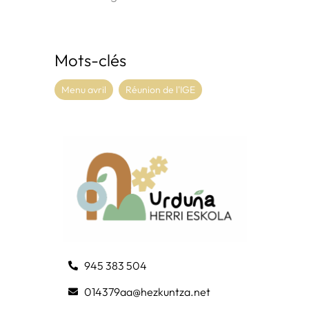
Mots-clés
Menu avril
Réunion de l'IGE
945 383 504
014379aa@hezkuntza.net