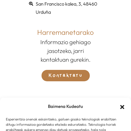
San Francisco kalea, 3, 48460
Urduña
Harremanetarako
Informazio gehiago
jasotzeko, jarri
kontaktuan gurekin.
Kontaktatu
Baimena Kudeatu
Esperientzia onenak eskaintzeko, gailuen gisako teknologiak erabiltzen
ditugu informazioa gordetzeko eta/edo eskuratzeko. Teknologia horiek
erabiltzeak aukera emango digu datuak prozesatzeko, hala nola