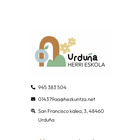
945 383 504
014379aa@hezkuntza.net
San Francisco kalea, 3, 48460
Urduña