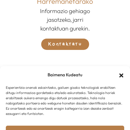
Harremanetarako
Informazio gehiago
jasotzeko, jarri
kontaktuan gurekin.
Kontaktatu
Baimena Kudeatu
Esperientzia onenak eskaintzeko, gailuen gisako teknologiak erabiltzen
ditugu informazioa gordetzeko eta/edo eskuratzeko. Teknologia horiek
erabiltzeak aukera emango digu datuak prozesatzeko, hala nola
nabigatzeko portaera edo webgune honetan dauden identifikazio bereziak.
Ez onartzeak edo ez onartzeak eragin kaltegarria izan dezake zenbait
ezaugarri eta funtziotan.