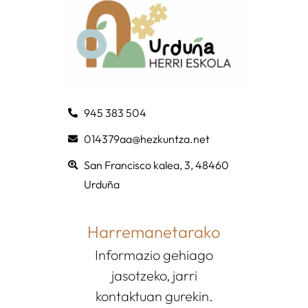
945 383 504
014379aa@hezkuntza.net
San Francisco kalea, 3, 48460
Urduña
Harremanetarako
Informazio gehiago
jasotzeko, jarri
kontaktuan gurekin.