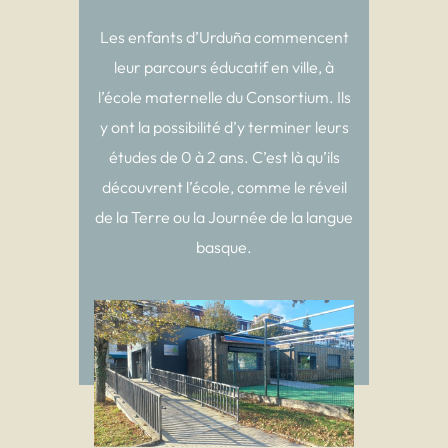
Les enfants d’Urduña commencent
leur parcours éducatif en ville, à
l’école maternelle du Consortium. Ils
y ont la possibilité d’y terminer leurs
études de 0 à 2 ans. C’est là qu’ils
découvrent l’école, comme le réveil
de la Terre ou la Journée de la langue
basque.