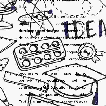
5 ans.
L’éducation de la petite enfance a pour
objectif de contribuer au
développement intégral et harmonieux
de tous les enfants dans toutes leurs
dimensions – physique, émotionnelle,
sexuelle, affective, sociale, cognitive et
artistique – en favorisant l’autonomie
personnelle et en construisant
progressivement une image de soi
positive et équilibrée, tout en
contribuant à une éducation fondée sur
les valeurs civiques du vivre-ensemble.
Tout cela, en étroite collaboration avec