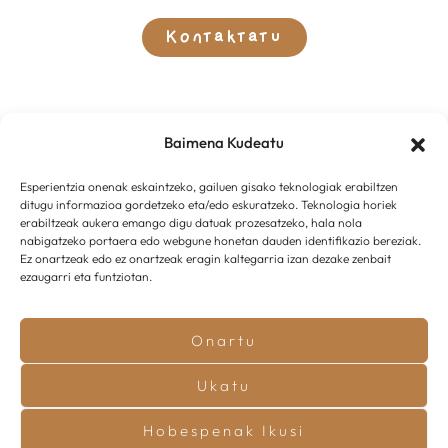
Kontaktatu
Baimena Kudeatu
Esperientzia onenak eskaintzeko, gailuen gisako teknologiak erabiltzen
ditugu informazioa gordetzeko eta/edo eskuratzeko. Teknologia horiek
erabiltzeak aukera emango digu datuak prozesatzeko, hala nola
nabigatzeko portaera edo webgune honetan dauden identifikazio bereziak.
Ez onartzeak edo ez onartzeak eragin kaltegarria izan dezake zenbait
ezaugarri eta funtziotan.
Onartu
© 2025 –
Innotu Projects
garatua
Ukatu
Lege Oharra
•
Cookien Politika
•
Hobespenak Ikusi