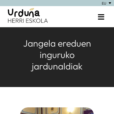
EU
Jangela ereduen
inguruko
jardunaldiak