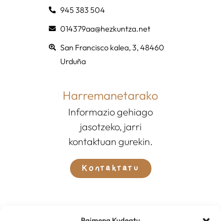
945 383 504
014379aa@hezkuntza.net
San Francisco kalea, 3, 48460
Urduña
Harremanetarako
Informazio gehiago
jasotzeko, jarri
kontaktuan gurekin.
Kontaktatu
Baimena Kudeatu