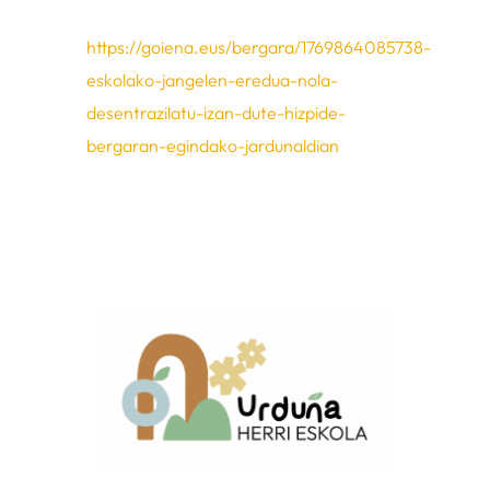
https://goiena.eus/bergara/1769864085738-
eskolako-jangelen-eredua-nola-
desentrazilatu-izan-dute-hizpide-
bergaran-egindako-jardunaldian