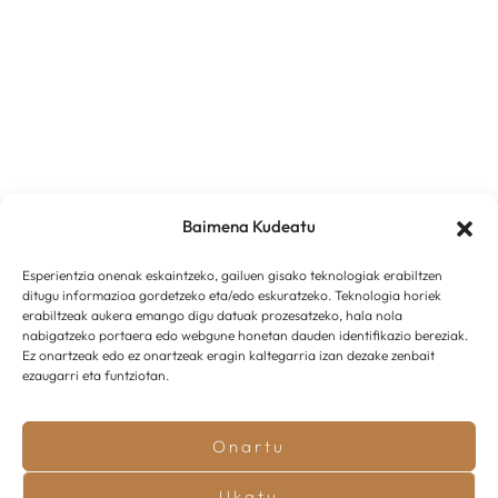
Baimena Kudeatu
Esperientzia onenak eskaintzeko, gailuen gisako teknologiak erabiltzen
ditugu informazioa gordetzeko eta/edo eskuratzeko. Teknologia horiek
erabiltzeak aukera emango digu datuak prozesatzeko, hala nola
nabigatzeko portaera edo webgune honetan dauden identifikazio bereziak.
Ez onartzeak edo ez onartzeak eragin kaltegarria izan dezake zenbait
ezaugarri eta funtziotan.
Onartu
Ukatu