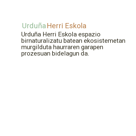
Urduña
Herri Eskola
Urduña Herri Eskola espazio
birnaturalizatu batean ekosistemetan
murgilduta haurraren garapen
prozesuan bidelagun da.