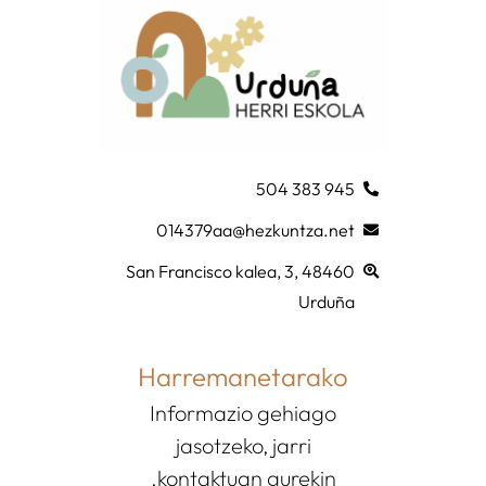
945 383 504
014379aa@hezkuntza.net
San Francisco kalea, 3, 48460
Urduña
Harremanetarako
Informazio gehiago
jasotzeko, jarri
kontaktuan gurekin.