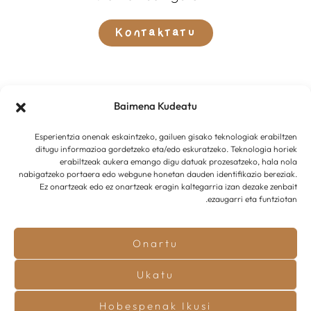
Kontaktatu
Baimena Kudeatu
Esperientzia onenak eskaintzeko, gailuen gisako teknologiak erabiltzen
ditugu informazioa gordetzeko eta/edo eskuratzeko. Teknologia horiek
erabiltzeak aukera emango digu datuak prozesatzeko, hala nola
nabigatzeko portaera edo webgune honetan dauden identifikazio bereziak.
Ez onartzeak edo ez onartzeak eragin kaltegarria izan dezake zenbait
ezaugarri eta funtziotan.
Onartu
Innotu Projects
garatua
© 2025 –
Ukatu
Lege Oharra
•
Cookien Politika
•
Hobespenak Ikusi