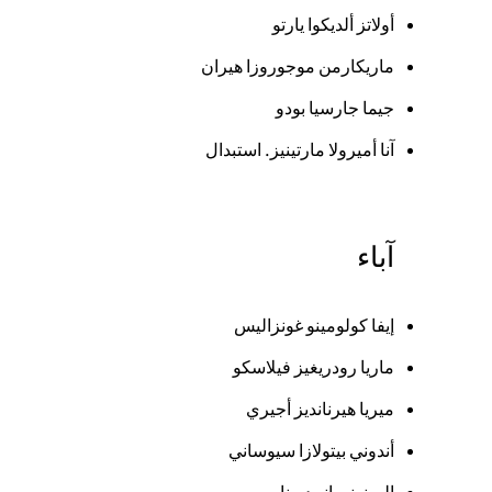
أولاتز ألديكوا يارتو
ماريكارمن موجوروزا هيران
جيما جارسيا بودو
آنا أميرولا مارتينيز. استبدال
آباء
إيفا كولومينو غونزاليس
ماريا رودريغيز فيلاسكو
ميريا هيرنانديز أجيري
أندوني بيتولازا سيوساني