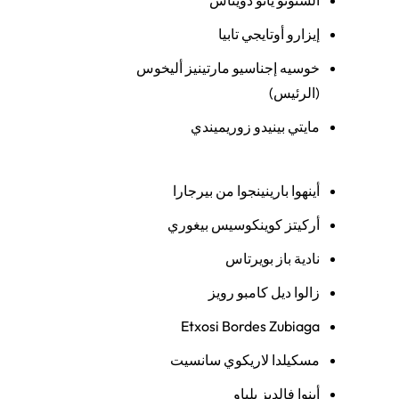
السنونو يانو دويناس
إيزارو أوتايجي تابيا
خوسيه إجناسيو مارتينيز أليخوس
(الرئيس)
مايتي بينيدو زوريميندي
أينهوا بارينينجوا من بيرجارا
أركيتز كوينكوسيس بيغوري
نادية باز بويرتاس
زالوا ديل كامبو رويز
Etxosi Bordes Zubiaga
مسكيلدا لاريكوي سانسيت
أينوا ​​فالديز بلباو