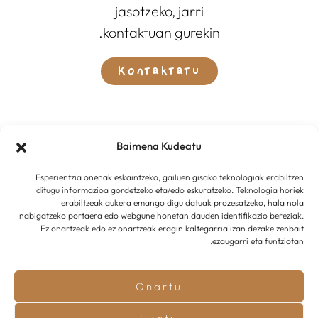
jasotzeko, jarri
kontaktuan gurekin.
Kontaktatu
Baimena Kudeatu
Esperientzia onenak eskaintzeko, gailuen gisako teknologiak erabiltzen
ditugu informazioa gordetzeko eta/edo eskuratzeko. Teknologia horiek
erabiltzeak aukera emango digu datuak prozesatzeko, hala nola
nabigatzeko portaera edo webgune honetan dauden identifikazio bereziak.
Ez onartzeak edo ez onartzeak eragin kaltegarria izan dezake zenbait
ezaugarri eta funtziotan.
Onartu
Innotu Projects
garatua
© 2025 –