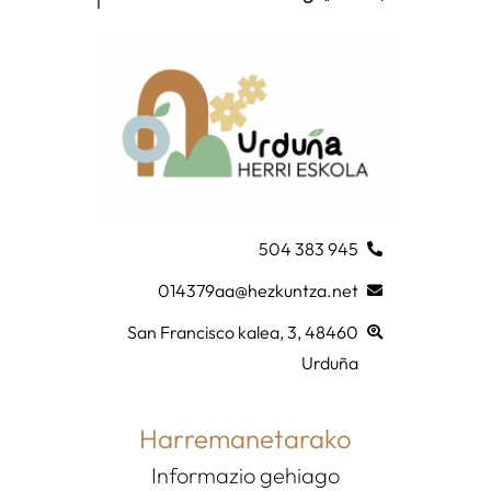
945 383 504
014379aa@hezkuntza.net
San Francisco kalea, 3, 48460
Urduña
Harremanetarako
Informazio gehiago