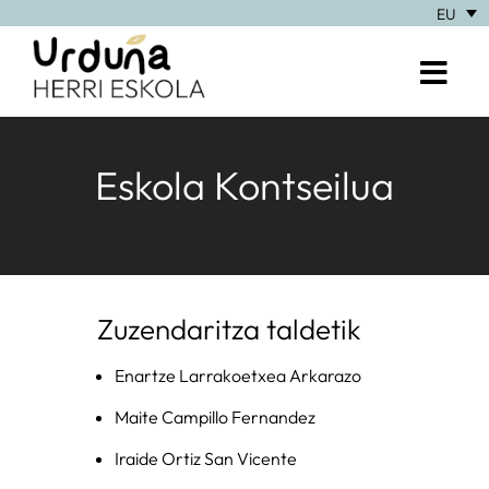
EU
Eskola Kontseilua
Zuzendaritza taldetik
Enartze Larrakoetxea Arkarazo
Maite Campillo Fernandez
Iraide Ortiz San Vicente