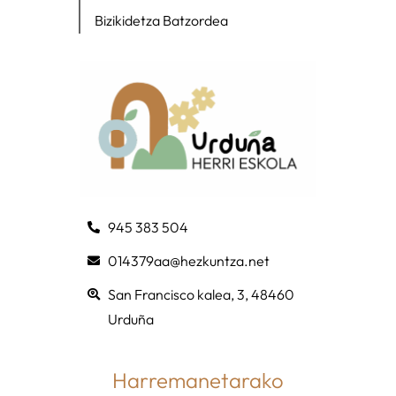
Bizikidetza Batzordea
945 383 504
014379aa@hezkuntza.net
San Francisco kalea, 3, 48460
Urduña
Harremanetarako