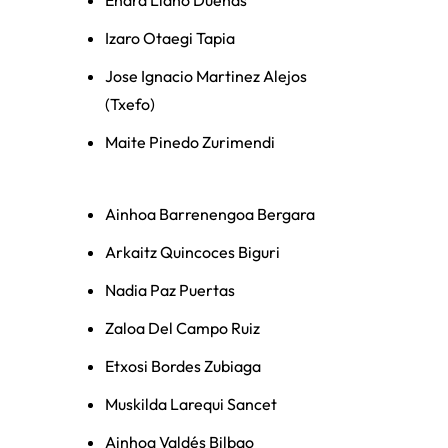
Enara Llano Dueñas
Izaro Otaegi Tapia
Jose Ignacio Martinez Alejos
(Txefo)
Maite Pinedo Zurimendi
Ainhoa Barrenengoa Bergara
Arkaitz Quincoces Biguri
Nadia Paz Puertas
Zaloa Del Campo Ruiz
Etxosi Bordes Zubiaga
Muskilda Larequi Sancet
Ainhoa Valdés Bilbao