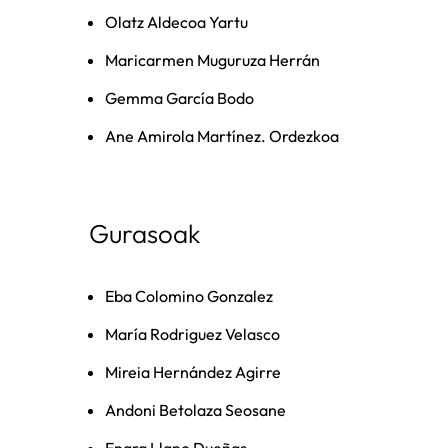
Olatz Aldecoa Yartu
Maricarmen Muguruza Herrán
Gemma García Bodo
Ane Amirola Martínez. Ordezkoa
Gurasoak
Eba Colomino Gonzalez
María Rodriguez Velasco
Mireia Hernández Agirre
Andoni Betolaza Seosane