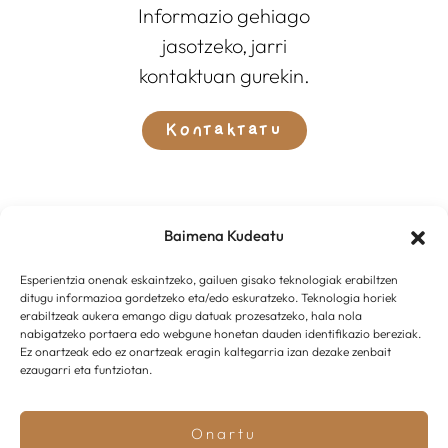
Informazio gehiago
jasotzeko, jarri
kontaktuan gurekin.
Kontaktatu
Baimena Kudeatu
Esperientzia onenak eskaintzeko, gailuen gisako teknologiak erabiltzen
ditugu informazioa gordetzeko eta/edo eskuratzeko. Teknologia horiek
erabiltzeak aukera emango digu datuak prozesatzeko, hala nola
nabigatzeko portaera edo webgune honetan dauden identifikazio bereziak.
Ez onartzeak edo ez onartzeak eragin kaltegarria izan dezake zenbait
ezaugarri eta funtziotan.
Onartu