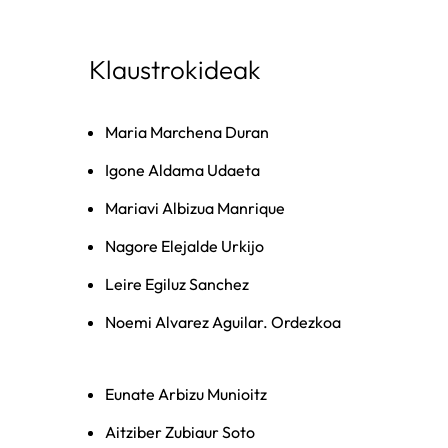
Klaustrokideak
Maria Marchena Duran
Igone Aldama Udaeta
Mariavi Albizua Manrique
Nagore Elejalde Urkijo
Leire Egiluz Sanchez
Noemi Alvarez Aguilar. Ordezkoa
Eunate Arbizu Munioitz
Aitziber Zubiaur Soto