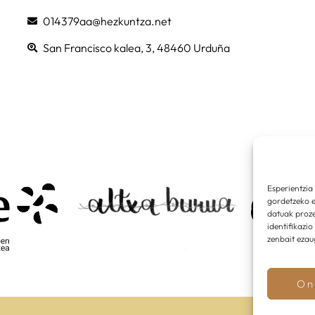
014379aa@hezkuntza.net
San Francisco kalea, 3, 48460 Urduña
Esperientzia
gordetzeko e
datuak proz
identifikazi
zenbait ezau
On