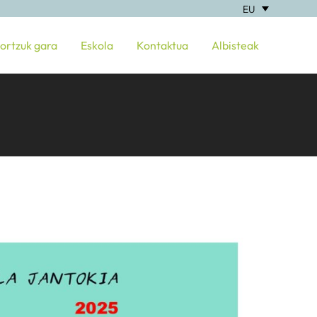
EU
ortzuk gara
Eskola
Kontaktua
Albisteak