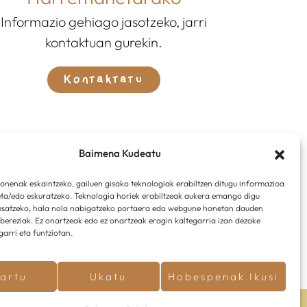
Informazio gehiago jasotzeko, jarri
kontaktuan gurekin.
Kontaktatu
Baimena Kudeatu
 onenak eskaintzeko, gailuen gisako teknologiak erabiltzen ditugu informazioa
ta/edo eskuratzeko. Teknologia horiek erabiltzeak aukera emango digu
esatzeko, hala nola nabigatzeko portaera edo webgune honetan dauden
o bereziak. Ez onartzeak edo ez onartzeak eragin kaltegarria izan dezake
garri eta funtziotan.
artu
Ukatu
Hobespenak Ikusi