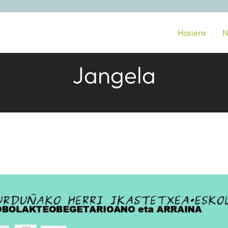
Hasiera
N
Jangela