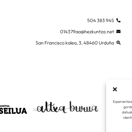
945 383 504
014379aa@hezkuntza.net
San Francisco kalea, 3, 48460 Urduña
Esperientzi
gorde
datua
ident