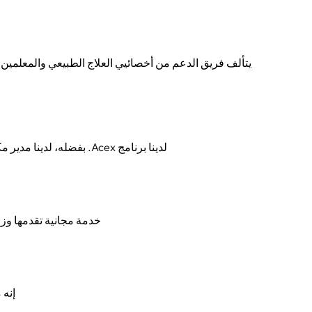
يتألف فريق الدعم من أخصائيي العلاج الطبيعي والمعلمين
لدينا برنامج Acex. بفضله، لدينا مدير مكتبة، وقد مدّدت مكتبة المدرسة ساعات عملها بعد ساعات الدوام المدرسي، لتستمرّ عروضها حتى الساعة 6:30 مساءً.
خدمة مجانية تقدمها وز
إنه مجا