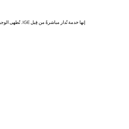
إنها خدمة تُدار مباشرةً من قِبل IGE. تُطهى الوجبات في المطبخ المشترك لدار الرعاية، باستخدام منتجات km.0. إنها مساحة تعليمية، مبنية على نموذج مستدام وصحي.