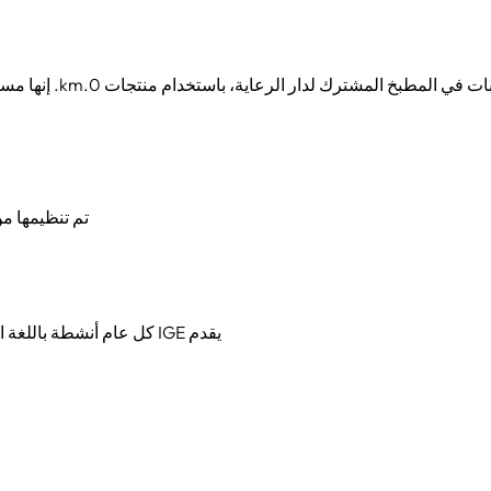
تم تنظيمها من قبل IGE لتسهيل التوفيق 
يقدم IGE كل عام أنشطة باللغة الباسكية تتوافق مع المبادئ التعليمية للمدرسة.