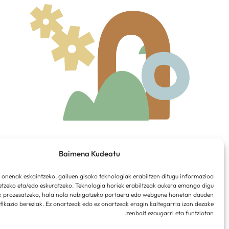
Baimena Kudeatu
a onenak eskaintzeko, gailuen gisako teknologiak erabiltzen ditugu informazioa
tzeko eta/edo eskuratzeko. Teknologia horiek erabiltzeak aukera emango digu
k prozesatzeko, hala nola nabigatzeko portaera edo webgune honetan dauden
ifikazio bereziak. Ez onartzeak edo ez onartzeak eragin kaltegarria izan dezake
zenbait ezaugarri eta funtziotan.